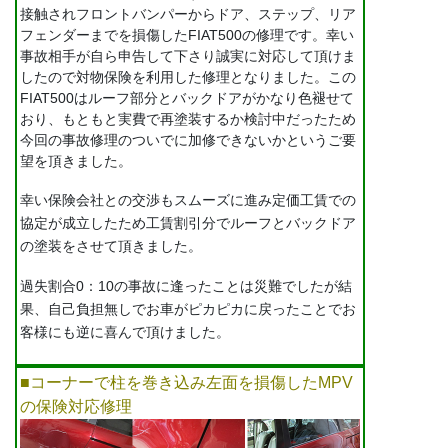
接触されフロントバンパーからドア、ステップ、リア
フェンダーまでを損傷したFIAT500の修理です。幸い
事故相手が自ら申告して下さり誠実に対応して頂けま
したので対物保険を利用した修理となりました。この
FIAT500はルーフ部分とバックドアがかなり色褪せて
おり、もともと実費で再塗装するか検討中だったため
今回の事故修理のついでに加修できないかというご要
望を頂きました。
幸い保険会社との交渉もスムーズに進み定価工賃での
協定が成立したため工賃割引分でルーフとバックドア
の塗装をさせて頂きました。
過失割合0：10の事故に逢ったことは災難でしたが結
果、自己負担無しでお車がピカピカに戻ったことでお
客様にも逆に喜んで頂けました。
■コーナーで柱を巻き込み左面を損傷したMPV
の保険対応修理